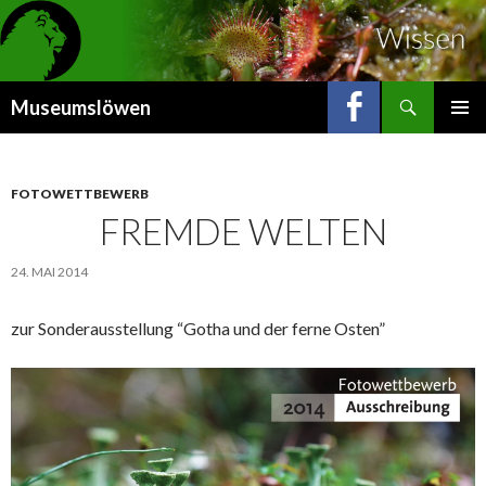
Suchen
Museumslöwen
ZUM
INHALT
SPRINGEN
FOTOWETTBEWERB
FREMDE WELTEN
24. MAI 2014
zur Sonderausstellung “Gotha und der ferne Osten”