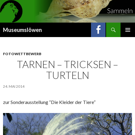
Suchen
Museumslöwen
ZUM
INHALT
SPRINGEN
FOTOWETTBEWERB
TARNEN – TRICKSEN –
TURTELN
24. MAI 2014
zur Sonderausstellung “Die Kleider der Tiere”