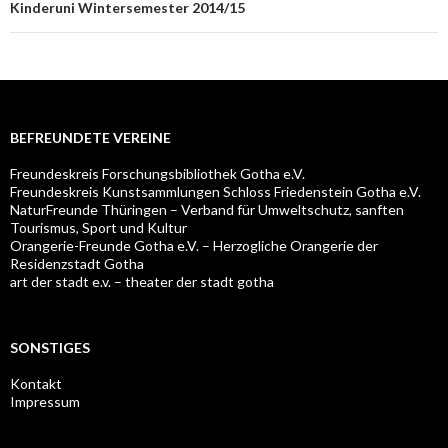
Kinderuni Wintersemester 2014/15
BEFREUNDETE VEREINE
Freundeskreis Forschungsbibliothek Gotha e.V.
Freundeskreis Kunstsammlungen Schloss Friedenstein Gotha e.V.
NaturFreunde Thüringen – Verband für Umweltschutz, sanften
Tourismus, Sport und Kultur
Orangerie-Freunde Gotha e.V. – Herzogliche Orangerie der
Residenzstadt Gotha
art der stadt e.v. – theater der stadt gotha
SONSTIGES
Kontakt
Impressum