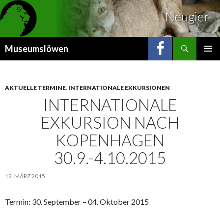
Suchen
Museumslöwen
ZUM
INHALT
SPRINGEN
AKTUELLE TERMINE
,
INTERNATIONALE EXKURSIONEN
INTERNATIONALE
EXKURSION NACH
KOPENHAGEN
30.9.-4.10.2015
12. MÄRZ 2015
Termin: 30. September – 04. Oktober 2015