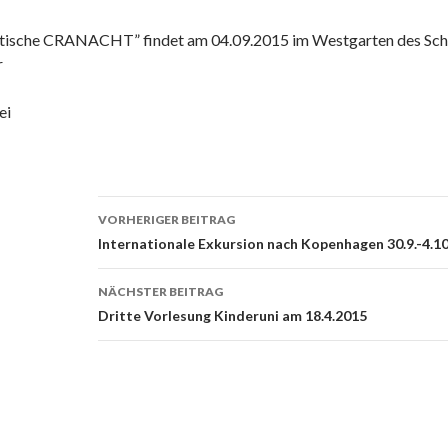
tische CRANACHT” findet am 04.09.2015 im Westgarten des Schlos
r
ei
Beitrags-
VORHERIGER BEITRAG
Navigation
Internationale Exkursion nach Kopenhagen 30.9.-4.1
NÄCHSTER BEITRAG
Dritte Vorlesung Kinderuni am 18.4.2015