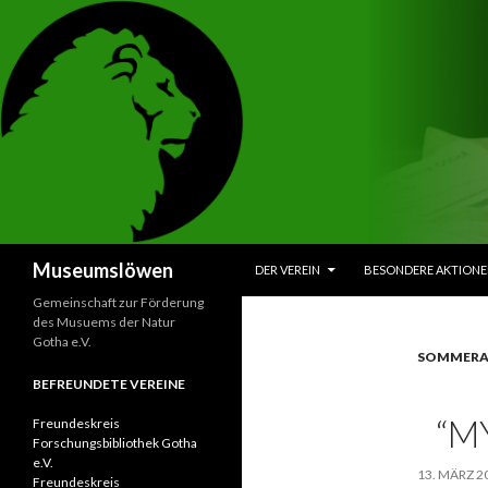
ZUM INHALT SPRINGEN
Suchen
Museumslöwen
DER VEREIN
BESONDERE AKTION
Gemeinschaft zur Förderung
des Musuems der Natur
Gotha e.V.
SOMMERA
BEFREUNDETE VEREINE
“M
Freundeskreis
Forschungsbibliothek Gotha
e.V.
13. MÄRZ 2
Freundeskreis