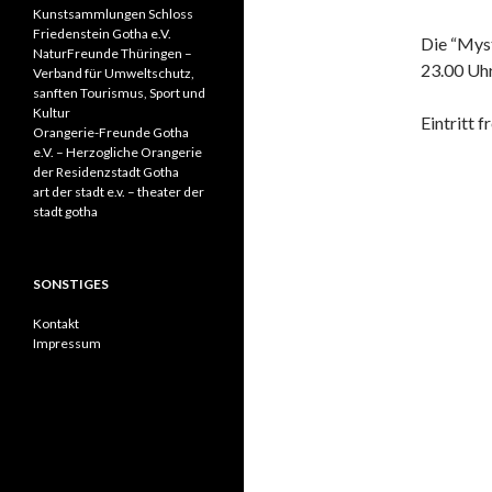
Kunstsammlungen Schloss
Friedenstein Gotha e.V.
Die “Mys
NaturFreunde Thüringen –
23.00 Uh
Verband für Umweltschutz,
sanften Tourismus, Sport und
Kultur
Eintritt fr
Orangerie-Freunde Gotha
e.V. – Herzogliche Orangerie
der Residenzstadt Gotha
art der stadt e.v. – theater der
stadt gotha
SONSTIGES
Kontakt
Impressum