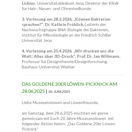
Lichius
, Universitätsklinikum Jena, Direktor der Klinik
für Hals-, Nasen- und Ohrenheilkunde
3. Vorlesung am 28.2.2026
,
„Können Bakterien
sprechen?“
,
Dr. Kathrin Fröhlich
, Leiterin der
Nachwuchsgruppe RNA-Biologie der Bakterien,
Institut für Mikrobiologie an der Friedrich Schiller
Universität Jena
4. Vorlesung am 25.4.2026
,
„Wir drucken uns die
Welt: Alles über 3D-Druck“
,
Prof. Dr. Jan Willmann,
Professor für Designtheorie/Designforschung,
Bauhaus-Universität Weimar
DAS GOLDENE 20ER LÖWEN-PICKNICK AM
28.06.2025
10. JUNI 2025
Liebe Museumslöwen und Löwenfreunde,
am Samstag, dem 28.6.2025 möchten wir gerne
gemeinsam mit Euch 20 Jahre Museumslöwen mit
folgender Aktion feiern: „Das Goldene 20er Löwen-
Picknick“