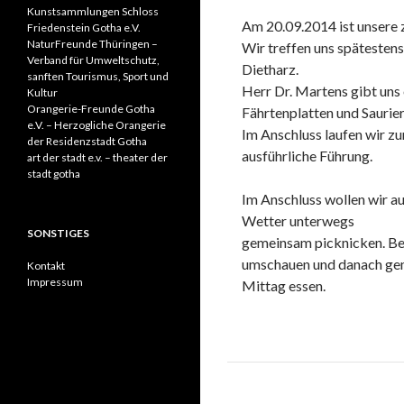
Kunstsammlungen Schloss
Am 20.09.2014 ist unsere z
Friedenstein Gotha e.V.
NaturFreunde Thüringen –
Wir treffen uns spätesten
Verband für Umweltschutz,
Dietharz.
sanften Tourismus, Sport und
Herr Dr. Martens gibt uns 
Kultur
Orangerie-Freunde Gotha
Fährtenplatten und Saurie
e.V. – Herzogliche Orangerie
Im Anschluss laufen wir zu
der Residenzstadt Gotha
ausführliche Führung.
art der stadt e.v. – theater der
stadt gotha
Im Anschluss wollen wir a
Wetter unterwegs
SONSTIGES
gemeinsam picknicken. Be
umschauen und danach g
Kontakt
Impressum
Mittag essen.