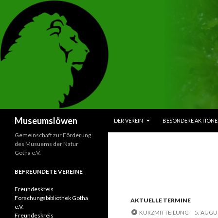
ZUM INHALT SPRINGEN
Suchen
Museumslöwen
DER VEREIN
BESONDERE AKTION
Gemeinschaft zur Förderung
des Musuems der Natur
Gotha e.V.
BEFREUNDETE VEREINE
Freundeskreis
Forschungsbibliothek Gotha
AKTUELLE TERMINE
e.V.
KURZMITTEILUNG
5. AUGU
Freundeskreis