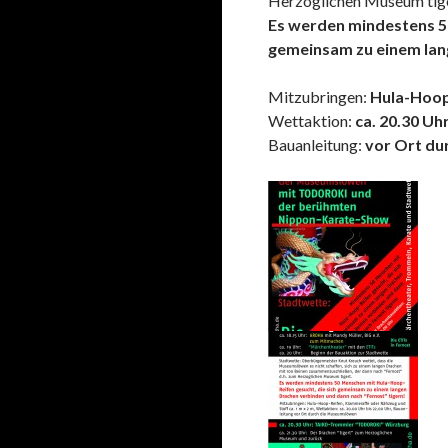
Herzoglichen Museum tige
Es werden mindestens 5
gemeinsam zu einem lan
Mitzubringen:
Hula-Hoop
Wettaktion:
ca. 20.30 Uh
Bauanleitung:
vor Ort du